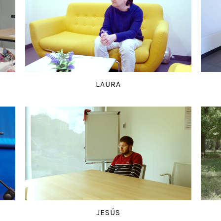
LAURA
JESÚS