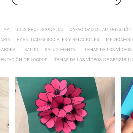
APTITUDES PROFESIONALES
CAPACIDAD DE AUTOGESTIÓN
IARIA
HABILIDADES SOCIALES Y RELACIONES
MEDIOAMBI
LABORAL
SALUD
SALUD MENTAL
TEMAS DE LOS VÍDEO
SENTACIÓN DE LOGROS
TEMAS DE LOS VÍDEOS DE SENSIBIL