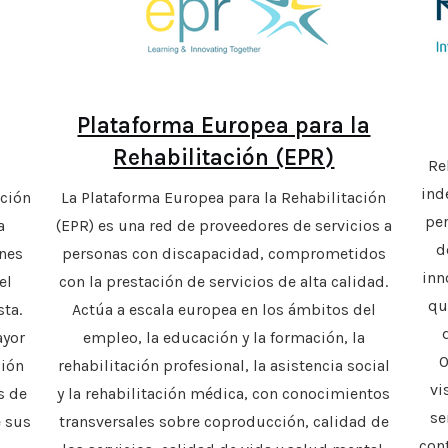
Plataforma Europea para la
Rehabilitación (EPR)
Re
ind
ción
La Plataforma Europea para la Rehabilitación
pe
a
(EPR) es una red de proveedores de servicios a
d
enes
personas con discapacidad, comprometidos
inn
el
con la prestación de servicios de alta calidad.
qu
sta.
Actúa a escala europea en los ámbitos del
ayor
empleo, la educación y la formación, la
O
ción
rehabilitación profesional, la asistencia social
vi
s de
y la rehabilitación médica, con conocimientos
se
e sus
transversales sobre coproducción, calidad de
cont