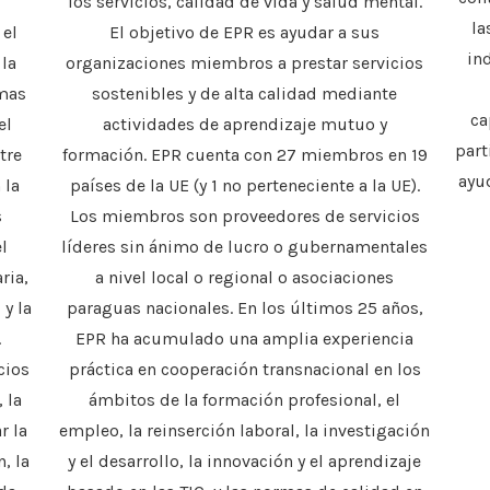
los servicios, calidad de vida y salud mental.
la
 el
El objetivo de EPR es ayudar a sus
in
 la
organizaciones miembros a prestar servicios
amas
sostenibles y de alta calidad mediante
ca
el
actividades de aprendizaje mutuo y
part
tre
formación. EPR cuenta con 27 miembros en 19
ayu
 la
países de la UE (y 1 no perteneciente a la UE).
s
Los miembros son proveedores de servicios
l
líderes sin ánimo de lucro o gubernamentales
ria,
a nivel local o regional o asociaciones
 y la
paraguas nacionales. En los últimos 25 años,
.
EPR ha acumulado una amplia experiencia
cios
práctica en cooperación transnacional en los
 la
ámbitos de la formación profesional, el
r la
empleo, la reinserción laboral, la investigación
, la
y el desarrollo, la innovación y el aprendizaje