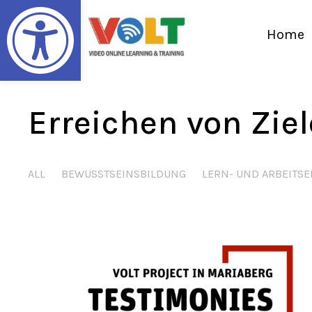
Abrir barra de herramientas
Home
Erreichen von Zie
ALL
BEWUSSTSEINSBILDUNG
LERN- UND ARBEITS